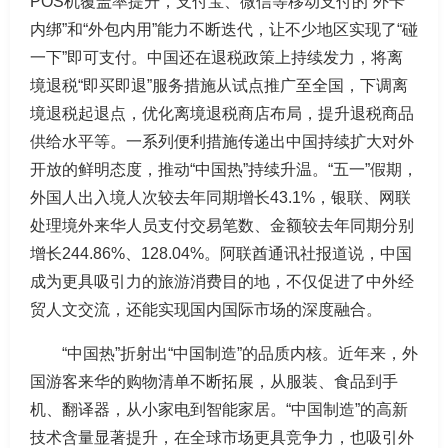
POS机覆盖率提升，支付宝、微信等移动支付的“外卡
内绑”和“外包内用”能力不断迭代，让不少地区实现了“碰
一下”即可支付。中国还在退税政策上持续发力，将离
境退税“即买即退”服务措施从试点推广至全国，下调离
境退税起退点，优化离境退税商店布局，提升退税商品
供给水平等。一系列便利措施传递出中国持续扩大对外
开放的鲜明态度，推动“中国热”持续升温。“五一”假期，
外国人出入境人次较去年同期增长43.1%，银联、网联
处理境外来华人员支付交易笔数、金额较去年同期分别
增长244.86%、128.04%。阿联酋通讯社报道说，中国
成为更具吸引力的旅游消费目的地，不仅促进了中外经
贸人文交流，还能实现国内国际市场的深度融合。
“中国热”折射出“中国制造”的品质内核。近年来，外
国游客来华的购物清单不断拓展，从服装、食品到手
机、翻译器，从小家电到智能家居。“中国制造”的高新
技术含量显著提升，在全球市场更具竞争力，也吸引外