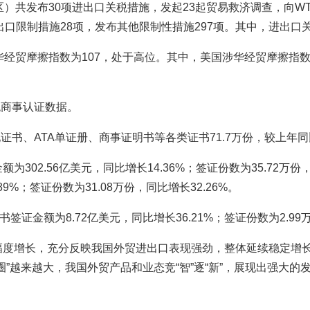
区）共发布30项进出口关税措施，发起23起贸易救济调查，向W
进出口限制措施28项，发布其他限制性措施297项。其中，进出
华经贸摩擦指数为107，处于高位。其中，美国涉华经贸摩擦指
统商事认证数据。
证书、ATA单证册、商事证明书等各类证书71.7万份，较上年同比
302.56亿美元，同比增长14.36%；签证份数为35.72万份
89%；签证份数为31.08万份，同比增长32.26%。
签证金额为8.72亿美元，同比增长36.21%；签证份数为2.99万
幅度增长，充分反映我国外贸进出口表现强劲，整体延续稳定增
圈”越来越大，我国外贸产品和业态竞“智”逐“新”，展现出强大