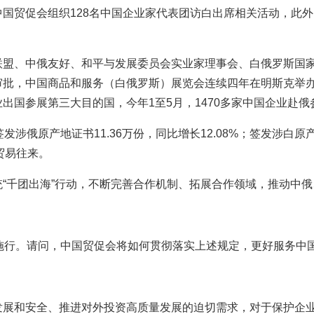
国贸促会组织128名中国企业家代表团访白出席相关活动，此
联盟、中俄友好、和平与发展委员会实业家理事会、白俄罗斯国
审批，中国商品和服务（白俄罗斯）展览会连续四年在明斯克举办
国参展第三大目的国，今年1至5月，1470多家中国企业赴俄参
发涉俄原产地证书11.36万份，同比增长12.08%；签发涉白原产
业贸易往来。
“千团出海”行动，不断完善合作机制、拓展合作领域，推动中
施行。请问，中国贸促会将如何贯彻落实上述规定，更好服务中
发展和安全、推进对外投资高质量发展的迫切需求，对于保护企