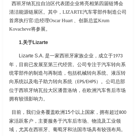
西班牙纳瓦拉自治区
代表团企业将亮相第四届链博会
清洁能源链展区。其中，
LIZARTE汽车零部件制造公司
首席执行官
/总经理Oscar Huart
、
创新总监
Krum
Kovacheve
将
参展
。
1.
关于
Lizarte
Lizarte S.A.
是一家西班牙家族企业，成立于
1973
年，目前已发展至第三代经营。公司专注于汽车转向系
统零部件的制造与再制造，包括机械转向系统、液压转
向系统以及电子助力转向系统（
）。公司总部
EPS/EHPS
位于西班牙纳瓦拉大区潘普洛纳，在欧洲汽车售后市场
拥有较强影响力。
目前，我们业务覆盖欧洲
15
个以上国家，拥有超过
800
家活跃客户，主要服务于汽车后市场、物流及工业领
域，尤其在西班牙、葡萄牙和法国市场具有较强布局。