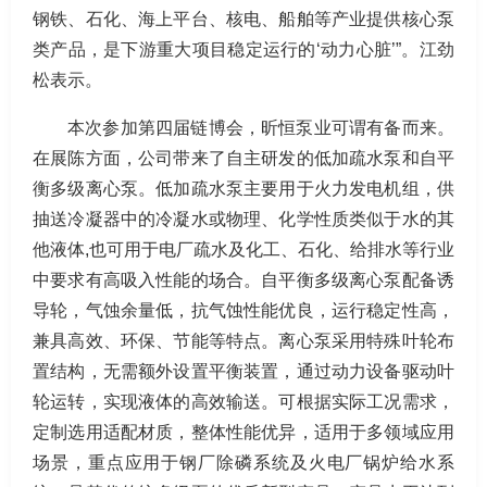
钢铁、石化、海上平台、核电、船舶等产业提供核心泵
类产品，是下游重大项目稳定运行的‘动力心脏’”。江劲
松表示。
本次参加第四届链博会，昕恒泵业可谓有备而来。
在展陈方面，公司带来了自主研发的低加疏水泵和自平
衡多级离心泵。低加疏水泵主要用于火力发电机组，供
抽送冷凝器中的冷凝水或物理、化学性质类似于水的其
他液体,也可用于电厂疏水及化工、石化、给排水等行业
中要求有高吸入性能的场合。自平衡多级离心泵配备诱
导轮，气蚀余量低，抗气蚀性能优良，运行稳定性高，
兼具高效、环保、节能等特点。离心泵采用特殊叶轮布
置结构，无需额外设置平衡装置，通过动力设备驱动叶
轮运转，实现液体的高效输送。可根据实际工况需求，
定制选用适配材质，整体性能优异，适用于多领域应用
场景，重点应用于钢厂除磷系统及火电厂锅炉给水系