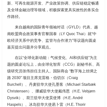
新、可再生能源开发、产业政策协调、供应链稳定畅通
及全球金融治理等领域，积极探索更具实效性的务实合
作路径。
来自越南的国际青年领袖对话（GYLD）代表、越
南欧盟商会政策事务官黎国泰（LY Quoc Thai）就“中
欧经济关系中的竞争、监管与合作潜力”等议题向圆桌
嘉宾提出问题并分享观点。
在以“全球化新动能：气候变化、AI和供应链”为主
题的圆桌论坛上，由全球化智库（CCG）副秘书长、高
级研究员张伟担任主持人。国际商会 “数字海上丝绸之
路 2030” 项目主席克雷格・伯切尔（Craig
Burchell）、丹麦驻华大使孔墨客（Michael Starbæk
Christensen）、挪威驻华大使戴伟恩（H.E. Vebjørn
Dysvik）、荷兰驻华大使昊使博（H.E. André
Haspels）、冰岛驻华大使易卜雷（H.E. Thorir