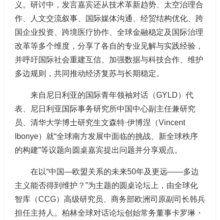
义。研讨中，发言嘉宾还从技术革新趋势、太空治理合
作、人文交流叙事、国际媒体沟通、经贸结构优化、跨
国企业投资、跨境医疗协作、全球金融稳定及国际治理
改革等多个维度，分享了各自的专业见解与实践经验，
并呼吁国际社会重建互信、加强数据与科技合作、维护
多边规则，共同推动经济复苏与长期稳定。
来自尼日利亚的国际青年领袖对话（GYLD）代
表、尼日利亚国际事务研究所中国中心副主任兼研究
员、清华大学博士研究生文森特·伊博涅（Vincent
Ibonye）就“全球南方发展中面临的挑战、新全球秩序
的构建”等议题向圆桌嘉宾提出问题并分享观点。
在以“中国—欧盟关系的未来50年及更远——多边
主义能否得到维护？”为主题的圆桌论坛上，由全球化
智库（CCG）高级研究员、商务部欧洲司原副司长韩兵
担任主持人。柏林全球对话论坛创始常务董事卡罗琳・