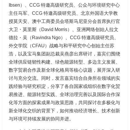
Ibsen）、CCG 特邀高级研究员、公众与环境研究中心
主任马军、CCG 特邀高级研究员、北京外国语大学教
授莫天安、澳中工商委员会塔斯马尼亚分会首席执行官
大卫・莫里斯（David Morris）、亚洲网络创始人拉文
德拉・吴（Ravindra Ngo）、CCG 特邀高级研究员、
外交学院（CFAU）战略与和平研究中心创始主任苏
浩，以及宝马集团副总裁吴燕彦出席研讨，嘉宾们围绕
全球供应链韧性构建、绿色能源转型、多边主义发展、
数字贸易合作及新全球化格局等核心议题，展开深入研
讨与充分交流。同时，发言嘉宾结合自身所在领域的实
践经验与研究积淀，分享了各自国家或组织在数字化贸
易推进、能源转型实践、全球治理完善以及国际合作深
化等方面的探索成果与政策思路，共同探讨在多极化与
新全球化交织的背景下，如何推动经济增长、技术创新
与环境可持续发展的协同并进。