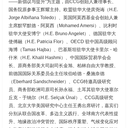
——新倡议与提升”为主题，由CCG创始人兼理事长、
国务院原参事王辉耀主持。欧盟驻华大使庹尧诲（H.E.
Jorge Albiñana Toledo）、英国阿莫西基金会创始人兼
主席默罕默德・阿莫西（Mohamed Amersi）、比利时
驻华大使安博宁（H.E. Bruno Angelet）、德国驻华大
使傅融（H.E. Patricia Flor）、OECD 驻中国高级顾问
海博（Tamas Hajba）、巴基斯坦驻华大使卡里尔・哈
什米（H.E. Khalil Hashmi）、中国国际贸易学会会
长、原商务部美大司副司长金旭、柏林自由大学教授、
前德国国际关系委员会主任埃伯哈德・桑施奈德
（Eberhard Sandschneider）、CCG特邀高级研究
员、商务部欧洲司原司长孙永福、土耳其驻华大使塞尔
丘克・于纳尔（H.E. Selçuk Ünal）、CCG高级研究
员、北京大学美国研究中心主任王勇出席研讨，嘉宾们
分别从联合国改革、多边主义践行、全球南方代表性提
升、地缘政治冲突管控、国际秩序重塑、气候变化应对