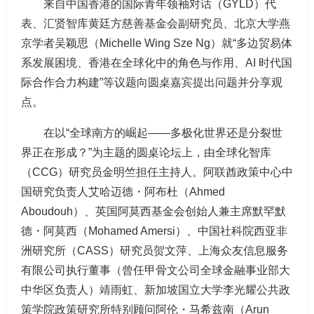
来自中国香港的国际青年领袖对话（GYLD）代
表、汇贤智库黄廷方慈善基金会副研究员、北京大学燕
京学者吴颖思（Michelle Wing Sze Ng）就“多边贸易体
系发展困境、香港在全球化中的角色与作用、AI 时代国
际合作合力构建”等议题向圆桌嘉宾提出问题并分享观
点。
在以“全球南方的崛起——多极化世界还是分裂世
界正在形成？”为主题的圆桌论坛上，由全球化智库
（CCG）研究员金明竺担任主持人。阿联酋政策中心中
国研究负责人艾哈迈德・阿布杜（Ahmed
Aboudouh）、英国阿莫西基金会创始人兼主席默罕默
德・阿莫西（Mohamed Amersi）、中国社科院西亚非
洲研究所（CASS）研究员贺文萍、上海众友信息服务
有限公司执行董事（曾任甲骨文公司全球金融事业部大
中华区负责人）靖雨虹、新加坡国立大学李光耀公共政
策学院政策研究所特别顾问阿伦・马希兹南（Arun