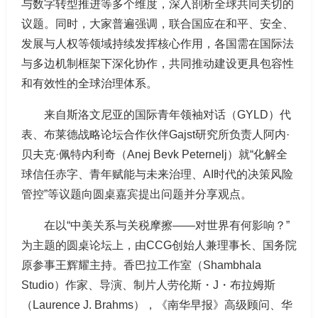
与数字转型推进等多个维度，深入剖析全球共同关切的
议题。同时，大家普遍强调，联合国应在和平、安全、
发展与人权等领域持续发挥核心作用，各国需在国际法
与多边机制框架下深化协作，共同推动建设更具包容性
和有效性的全球治理体系。
来自斯洛文尼亚的国际青年领袖对话（GYLD）代
表、布莱德战略论坛合作伙伴Gajst研究所负责人阿内·
贝夫克·佩特内利奇（Anej Bevk Peternelj）就“化解全
球信任赤字、青年赋能与未来治理、AI时代的决策风险
管控”等议题向圆桌嘉宾提出问题并分享观点。
在以“中美关系与关税摩擦——对世界有何影响？”
为主题的圆桌论坛上，由CCG创始人兼理事长、国务院
原参事王辉耀主持。香巴拉工作室（Shambhala
Studio）作家、导演、制片人劳伦斯・J・布拉姆斯
（Laurence J. Brahms），《南华早报》高级顾问、华