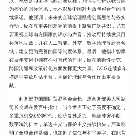
展、积极参与全球气候治理议程，到倡导维护以联合国
为核心的国际体系，无不彰显中国对开放包容合作的持
续承诺。他强调，未来的全球治理亟需创新思维与务实
行动，应在尊重各国差异的前提下凝聚广泛共识，尤其
要重视全球南方国家的诉求与声音，推动可持续发展目
标落地见效，并在人工智能、外空、数字治理等新兴领
域，建立更为完善的国际制度体系。最后，他指出智库
在百年变局中拥有不可替代的作用，应在前瞻性研究、
跨国沟通和政策转化方面发挥更大力量。CCG连续多年
搭建中美欧对话平台，为促进理解与合作作出重要贡
献。
商务部中国国际贸易学会会长、原商务部美大司副
司长金旭在发言中指出，当今世界正处于高度不确定与
多重危机交织的时代，经济复苏乏力、地缘冲突不断、
数字鸿沟扩大，单边主义与保护主义持续抬头，严重削
弱了全球合作基础，也加剧了信任与和平赤字。在此背