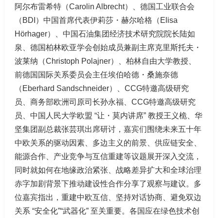
阿尔布雷希特（Carolin Albrecht）、德国工业联合会
（BDI）中国首席代表伊莉莎・赫尔哈格（Elisa
Hörhager）、中国石油集团经济技术研究院院长陆如
泉、德国柏林欧亚学会创始成员兼副主席克里斯托夫・
波莱纳（Christoph Polajner）、柏林自由大学教授、
前德国国际关系委员会主任埃伯哈德・桑施奈德
（Eberhard Sandschneider）、CCG特邀高级研究
员、商务部欧洲司原司长孙永福、CCG特邀高级研究
员、中国人民大学欧盟 “让・莫内讲席” 教授王义桅、华
坚集团副总裁张芸琪出席研讨，嘉宾们围绕未来五十年
中欧关系的驱动因素、多边主义的前景、供应链安全、
能源合作、产业竞争与互信重建等议题展开深入交流，
同时就如何在地缘政治紧张、战略差异扩大和全球治理
赤字加剧背景下推动建设性合作分享了观察与建议。多
位嘉宾指出，重建中欧互信、坚持对话协商、避免双边
关系 “安全化”“武器化” 至关重要。各国应在绿色技术创