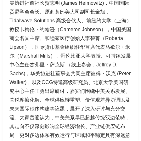
美协进社前社长贺志明 (James Heimowitz)，中国国际
贸易学会会长、原商务部美大司副司长金旭，
Tidalwave Solutions 高级合伙人、前纽约大学（上海）
教授卡梅伦・约翰逊（Cameron Johnson），中国美国
商会名誉主席、和睦家医疗创始人李碧菁（Roberta
Lipson），国际货币基金组织驻华首席代表马歇尔・米
尔（Marshall Mills），哥伦比亚大学教授、可持续发展
中心主任杰弗里・萨克斯 （线上参会，Jeffrey D.
Sachs)，华美协进社董事会共同主席彼得・沃克 (Peter
Walker)，以及CCG特邀高级研究员、北京大学美国研
究中心主任王勇出席研讨，嘉宾们围绕中美关系发展、
关税摩擦化解、全球供应链重塑、价值观差异协调以及
未来国际秩序构建等议题，展开了深入研讨与充分交
流。大家普遍认为，中美关系早已超越传统双边范畴，
其走向不仅深刻影响全球经济增长、产业链供应链布
局，更对多边体系有效运行与区域和平稳定具有深远意