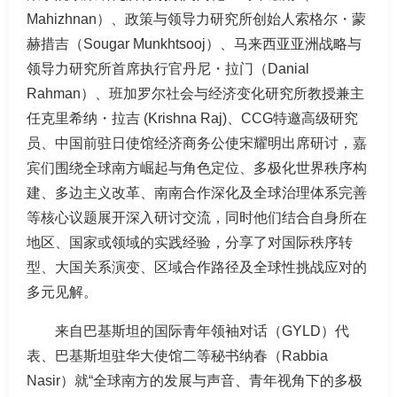
Mahizhnan）、政策与领导力研究所创始人索格尔・蒙
赫措吉（Sougar Munkhtsooj）、马来西亚亚洲战略与
领导力研究所首席执行官丹尼・拉门（Danial
Rahman）、班加罗尔社会与经济变化研究所教授兼主
任克里希纳・拉吉 (Krishna Raj)、CCG特邀高级研究
员、中国前驻日使馆经济商务公使宋耀明出席研讨，嘉
宾们围绕全球南方崛起与角色定位、多极化世界秩序构
建、多边主义改革、南南合作深化及全球治理体系完善
等核心议题展开深入研讨交流，同时他们结合自身所在
地区、国家或领域的实践经验，分享了对国际秩序转
型、大国关系演变、区域合作路径及全球性挑战应对的
多元见解。
来自巴基斯坦的国际青年领袖对话（GYLD）代
表、巴基斯坦驻华大使馆二等秘书纳春（Rabbia
Nasir）就“全球南方的发展与声音、青年视角下的多极