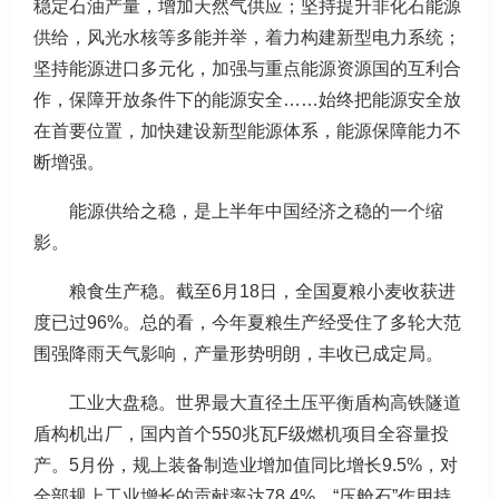
稳定石油产量，增加天然气供应；坚持提升非化石能源
供给，风光水核等多能并举，着力构建新型电力系统；
坚持能源进口多元化，加强与重点能源资源国的互利合
作，保障开放条件下的能源安全……始终把能源安全放
在首要位置，加快建设新型能源体系，能源保障能力不
断增强。
能源供给之稳，是上半年中国经济之稳的一个缩
影。
粮食生产稳。截至6月18日，全国夏粮小麦收获进
度已过96%。总的看，今年夏粮生产经受住了多轮大范
围强降雨天气影响，产量形势明朗，丰收已成定局。
工业大盘稳。世界最大直径土压平衡盾构高铁隧道
盾构机出厂，国内首个550兆瓦F级燃机项目全容量投
产。5月份，规上装备制造业增加值同比增长9.5%，对
全部规上工业增长的贡献率达78.4%，“压舱石”作用持