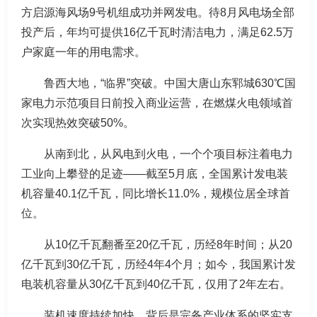
方启源海风场9号机组成功并网发电。待8月风电场全部
投产后，年均可提供16亿千瓦时清洁电力，满足62.5万
户家庭一年的用电需求。
鲁西大地，“临界”突破。中国大唐山东郓城630℃国
家电力示范项目日前投入商业运营，在燃煤火电领域首
次实现热效突破50%。
从南到北，从风电到火电，一个个项目标注着电力
工业向上攀登的足迹——截至5月底，全国累计发电装
机容量40.1亿千瓦，同比增长11.0%，规模位居全球首
位。
从10亿千瓦翻番至20亿千瓦，历经8年时间；从20
亿千瓦到30亿千瓦，历经4年4个月；如今，我国累计发
电装机容量从30亿千瓦到40亿千瓦，仅用了2年左右。
装机速度持续加快，背后是完备产业体系的坚实支