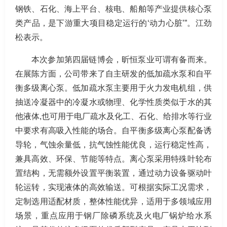
钢铁、石化、海上平台、核电、船舶等产业提供核心泵
类产品，是下游重大项目稳定运行的‘动力心脏’”。江劲
松表示。
本次参加第四届链博会，昕恒泵业可谓有备而来。
在展陈方面，公司带来了自主研发的低加疏水泵和自平
衡多级离心泵。低加疏水泵主要用于火力发电机组，供
抽送冷凝器中的冷凝水或物理、化学性质类似于水的其
他液体,也可用于电厂疏水及化工、石化、给排水等行业
中要求有高吸入性能的场合。自平衡多级离心泵配备诱
导轮，气蚀余量低，抗气蚀性能优良，运行稳定性高，
兼具高效、环保、节能等特点。离心泵采用特殊叶轮布
置结构，无需额外设置平衡装置，通过动力设备驱动叶
轮运转，实现液体的高效输送。可根据实际工况需求，
定制选用适配材质，整体性能优异，适用于多领域应用
场景，重点应用于钢厂除磷系统及火电厂锅炉给水系