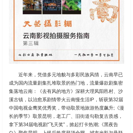
近年来，凭借多元地貌与多彩民族风情，云南早已
成为国内流量剧集扎堆取景的热门地，流量爆款剧集密
集落地云南：《去有风的地方》深耕大理凤阳邑村、沙
溪古镇，以治愈系剧情带火云南慢生活IP，斩获第32届
中国电视金鹰奖优秀奖，带动取景地旅游热度飙升;《漫
长的季节》取景昆明，老工厂、旧街道勾勒复古质感，
拿下第34届电视剧“飞天奖”，掀起打卡热潮;《黑夜告
白》聚焦昆明，上线后热度登顶全网，城市光影与悬疑