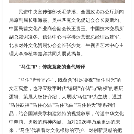
民进中央宣传部部长毛梦溪、全国政协办公厅新闻
局原副局长张海霞、奥林匹克文化促进会会长夏斯均、
中国民营文化产业商会副会长王贵玉、中国技术交易所
副总裁谢凌冬、信达中心写字楼运营部总经理吕建军、
北京对外文化贸易协会会长张少龙、牛视界艺术中心主
理人李净植等嘉宾共同为展览揭幕。
“马住”IP：传统意象的当代转译
“马住”谐音“码住”，既蕴含“驻足凝视”“留住时光”的
文艺寓意，也呼应数字时代“编码”“存储”与“确权”的底层
逻辑。策展人杨妤介绍，大展以“马住”IP为主线，通过
“马住跃禧”“马住心涡”“马住飞白”“马住桃夭”等系列作
品，结合国潮美学构建独特的视觉叙事，传递中华文化
中奔腾、勇毅的精神内涵。面对2026年乃至更远的未
来，“马住”代表着对文化根脉的守护、对创新灵感的把